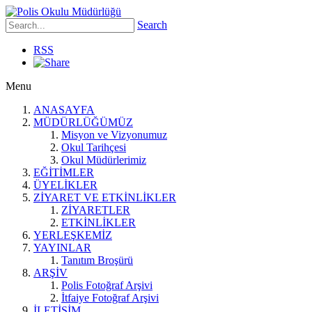
Search
RSS
Menu
ANASAYFA
MÜDÜRLÜĞÜMÜZ
Misyon ve Vizyonumuz
Okul Tarihçesi
Okul Müdürlerimiz
EĞİTİMLER
ÜYELİKLER
ZİYARET VE ETKİNLİKLER
ZİYARETLER
ETKİNLİKLER
YERLEŞKEMİZ
YAYINLAR
Tanıtım Broşürü
ARŞİV
Polis Fotoğraf Arşivi
İtfaiye Fotoğraf Arşivi
İLETİŞİM