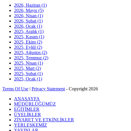
2026, Haziran
(1)
2026, Mayıs
(5)
2026, Nisan
(1)
2026, Şubat
(1)
2026, Ocak
(1)
2025, Aralık
(1)
2025, Kasım
(1)
2025, Ekim
(2)
2025, Eylül
(2)
2025, Ağustos
(2)
2025, Temmuz
(2)
2025, Nisan
(1)
2025, Mart
(2)
2025, Şubat
(1)
2025, Ocak
(1)
Terms Of Use
|
Privacy Statement
-
Copyright 2026
ANASAYFA
MÜDÜRLÜĞÜMÜZ
EĞİTİMLER
ÜYELİKLER
ZİYARET VE ETKİNLİKLER
YERLEŞKEMİZ
YAYINLAR