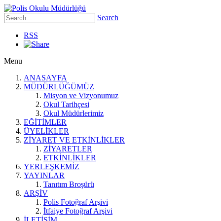
Search
RSS
Menu
ANASAYFA
MÜDÜRLÜĞÜMÜZ
Misyon ve Vizyonumuz
Okul Tarihçesi
Okul Müdürlerimiz
EĞİTİMLER
ÜYELİKLER
ZİYARET VE ETKİNLİKLER
ZİYARETLER
ETKİNLİKLER
YERLEŞKEMİZ
YAYINLAR
Tanıtım Broşürü
ARŞİV
Polis Fotoğraf Arşivi
İtfaiye Fotoğraf Arşivi
İLETİŞİM