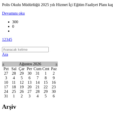
Polis Okulu Müdürlüğü 2025 yılı Hizmet İçi Eğitim Faaliyet Planı ka
Devamını oku
300
0
1
2
3
4
5
Ara
«
Ağustos 2026
»
Pzt
Sal
Çar
Per
Cum
Cmt
Paz
27
28
29
30
31
1
2
3
4
5
6
7
8
9
10
11
12
13
14
15
16
17
18
19
20
21
22
23
24
25
26
27
28
29
30
31
1
2
3
4
5
6
Arşiv