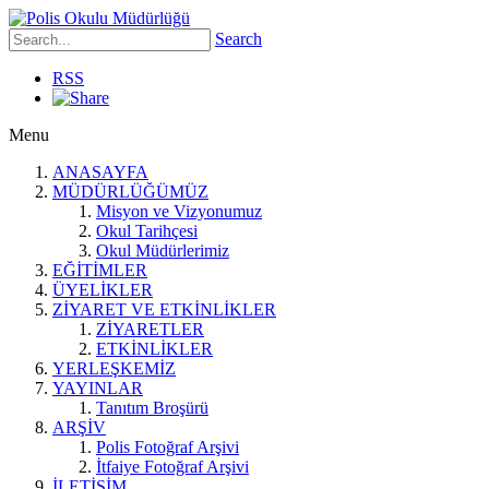
Search
RSS
Menu
ANASAYFA
MÜDÜRLÜĞÜMÜZ
Misyon ve Vizyonumuz
Okul Tarihçesi
Okul Müdürlerimiz
EĞİTİMLER
ÜYELİKLER
ZİYARET VE ETKİNLİKLER
ZİYARETLER
ETKİNLİKLER
YERLEŞKEMİZ
YAYINLAR
Tanıtım Broşürü
ARŞİV
Polis Fotoğraf Arşivi
İtfaiye Fotoğraf Arşivi
İLETİŞİM