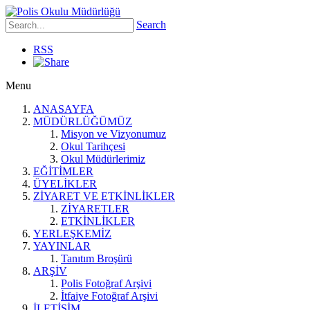
Search
RSS
Menu
ANASAYFA
MÜDÜRLÜĞÜMÜZ
Misyon ve Vizyonumuz
Okul Tarihçesi
Okul Müdürlerimiz
EĞİTİMLER
ÜYELİKLER
ZİYARET VE ETKİNLİKLER
ZİYARETLER
ETKİNLİKLER
YERLEŞKEMİZ
YAYINLAR
Tanıtım Broşürü
ARŞİV
Polis Fotoğraf Arşivi
İtfaiye Fotoğraf Arşivi
İLETİŞİM