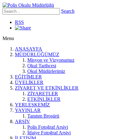
Search
RSS
Menu
ANASAYFA
MÜDÜRLÜĞÜMÜZ
Misyon ve Vizyonumuz
Okul Tarihçesi
Okul Müdürlerimiz
EĞİTİMLER
ÜYELİKLER
ZİYARET VE ETKİNLİKLER
ZİYARETLER
ETKİNLİKLER
YERLEŞKEMİZ
YAYINLAR
Tanıtım Broşürü
ARŞİV
Polis Fotoğraf Arşivi
İtfaiye Fotoğraf Arşivi
İLETİŞİM