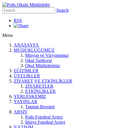
Search
RSS
Menu
ANASAYFA
MÜDÜRLÜĞÜMÜZ
Misyon ve Vizyonumuz
Okul Tarihçesi
Okul Müdürlerimiz
EĞİTİMLER
ÜYELİKLER
ZİYARET VE ETKİNLİKLER
ZİYARETLER
ETKİNLİKLER
YERLEŞKEMİZ
YAYINLAR
Tanıtım Broşürü
ARŞİV
Polis Fotoğraf Arşivi
İtfaiye Fotoğraf Arşivi
İLETİŞİM