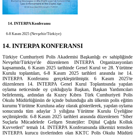
14. INTERPA Konferansı
Nevşehir/Türkiye)
6-8 Kasım 2025 (
14. INTERPA KONFERANSI
Türkiye Cumhuriyeti Polis Akademisi Başkanlığı ev sahipliğinde
Nevşehir/Türkiye'de düzenlenen INTERPA Organizasyonları
kapsamında, 6 Kasım 2025 tarihinde Genel Kurul ve 28. Yürütme
Kurulu toplantıları, 6-8 Kasım 2025 tarihleri arasında ise 14.
INTERPA Konferansı gerçekleştirilmiştir. 6 Kasım 2025'te
düzenlenen 14. INTERPA Genel Kurul Toplantısında yapılan
oylama neticesinde oy çokluğuyla Başkan, Başkan Yardımcıları
belirlenmiş, ardından da Kuzey Kıbrıs Türk Cumhuriyeti Polis
Okulu Müdürlüğünün de içinde bulunduğu altı ülkenin polis eğitim
kurumu Yürütme Kuruluna aday olarak gösterilerek, yapılan oylama
sonucunda tüm adaylar 3 yıllığına Yürütme Kurulu Üyeliğine
seçilmişlerdir. 6-8 Kasım 2025 tarihleri arasında düzenlenen "Siber
Suçlarla Mücadelede Gelişen Stratejiler: Dijital Çağda Kolluk
Kuvvetleri" temalı 14. INTERPA Konferansında ülkemizi temsilen
INTERPA kurucu üyelerinden olan KKTC Polis Okulu Müdürü