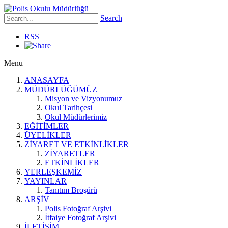
Search
RSS
Menu
ANASAYFA
MÜDÜRLÜĞÜMÜZ
Misyon ve Vizyonumuz
Okul Tarihçesi
Okul Müdürlerimiz
EĞİTİMLER
ÜYELİKLER
ZİYARET VE ETKİNLİKLER
ZİYARETLER
ETKİNLİKLER
YERLEŞKEMİZ
YAYINLAR
Tanıtım Broşürü
ARŞİV
Polis Fotoğraf Arşivi
İtfaiye Fotoğraf Arşivi
İLETİŞİM