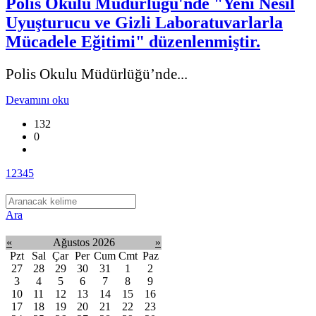
Polis Okulu Müdürlüğü'nde "Yeni Nesil
Uyuşturucu ve Gizli Laboratuvarlarla
Mücadele Eğitimi" düzenlenmiştir.
Polis Okulu Müdürlüğü’nde...
Devamını oku
132
0
1
2
3
4
5
Ara
«
Ağustos 2026
»
Pzt
Sal
Çar
Per
Cum
Cmt
Paz
27
28
29
30
31
1
2
3
4
5
6
7
8
9
10
11
12
13
14
15
16
17
18
19
20
21
22
23