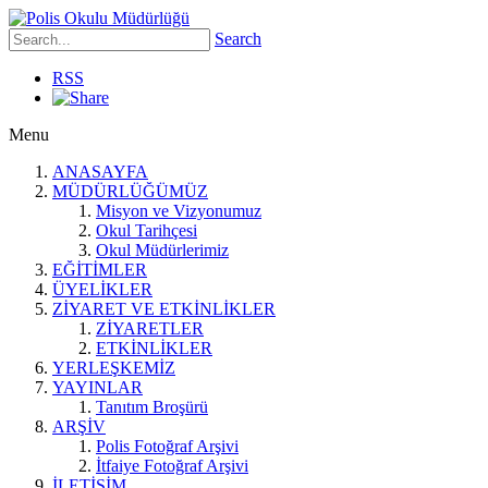
Search
RSS
Menu
ANASAYFA
MÜDÜRLÜĞÜMÜZ
Misyon ve Vizyonumuz
Okul Tarihçesi
Okul Müdürlerimiz
EĞİTİMLER
ÜYELİKLER
ZİYARET VE ETKİNLİKLER
ZİYARETLER
ETKİNLİKLER
YERLEŞKEMİZ
YAYINLAR
Tanıtım Broşürü
ARŞİV
Polis Fotoğraf Arşivi
İtfaiye Fotoğraf Arşivi
İLETİŞİM