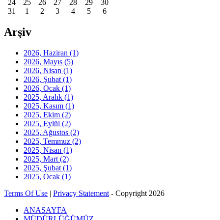
24
25
26
27
28
29
30
31
1
2
3
4
5
6
Arşiv
2026, Haziran
(1)
2026, Mayıs
(5)
2026, Nisan
(1)
2026, Şubat
(1)
2026, Ocak
(1)
2025, Aralık
(1)
2025, Kasım
(1)
2025, Ekim
(2)
2025, Eylül
(2)
2025, Ağustos
(2)
2025, Temmuz
(2)
2025, Nisan
(1)
2025, Mart
(2)
2025, Şubat
(1)
2025, Ocak
(1)
Terms Of Use
|
Privacy Statement
-
Copyright 2026
ANASAYFA
MÜDÜRLÜĞÜMÜZ